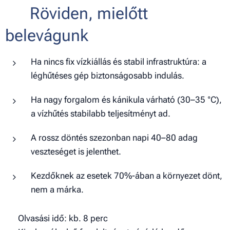
📌 Röviden, mielőtt
belevágunk
Ha nincs fix vízkiállás és stabil infrastruktúra: a
léghűtéses gép biztonságosabb indulás.
Ha nagy forgalom és kánikula várható (30–35 °C),
a vízhűtés stabilabb teljesítményt ad.
A rossz döntés szezonban napi 40–80 adag
veszteséget is jelenthet.
Kezdőknek az esetek 70%-ában a környezet dönt,
nem a márka.
⏱️ Olvasási idő: kb. 8 perc