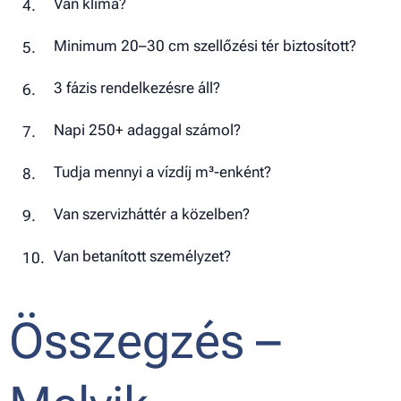
Van klíma?
Minimum 20–30 cm szellőzési tér biztosított?
3 fázis rendelkezésre áll?
Napi 250+ adaggal számol?
Tudja mennyi a vízdíj m³-enként?
Van szervizháttér a közelben?
Van betanított személyzet?
Összegzés –