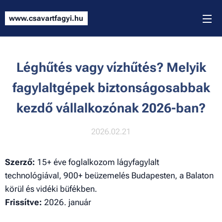
www.csavartfagyi.hu
Léghűtés vagy vízhűtés? Melyik
fagylaltgépek biztonságosabbak
kezdő vállalkozónak 2026-ban?
2026.02.21
Szerző:
15+ éve foglalkozom lágyfagylalt
technológiával, 900+ beüzemelés Budapesten, a Balaton
körül és vidéki büfékben.
Frissítve:
2026. január