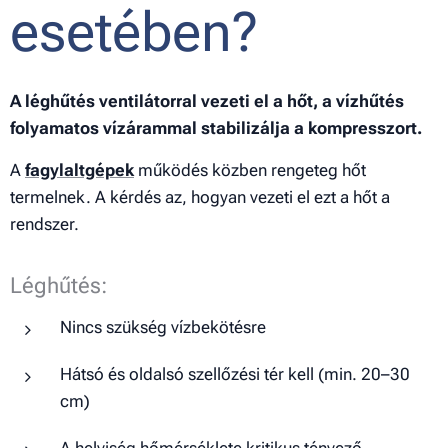
esetében?
A léghűtés ventilátorral vezeti el a hőt, a vízhűtés
folyamatos vízárammal stabilizálja a kompresszort.
A
fagylaltgépek
működés közben rengeteg hőt
termelnek. A kérdés az, hogyan vezeti el ezt a hőt a
rendszer.
Léghűtés:
Nincs szükség vízbekötésre
Hátsó és oldalsó szellőzési tér kell (min. 20–30
cm)
A helyiség hőmérséklete kritikus tényező