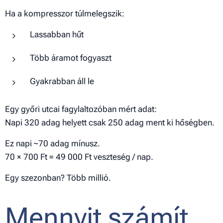
Ha a kompresszor túlmelegszik:
Lassabban hűt
Több áramot fogyaszt
Gyakrabban áll le
Egy győri utcai fagylaltozóban mért adat:
Napi 320 adag helyett csak 250 adag ment ki hőségben.
Ez napi ~70 adag mínusz.
70 × 700 Ft = 49 000 Ft veszteség / nap.
Egy szezonban? Több millió.
Mennyit számít