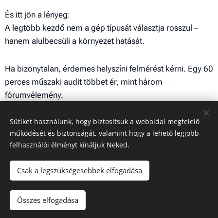
És itt jön a lényeg:
A legtöbb kezdő nem a gép típusát választja rosszul –
hanem alulbecsüli a környezet hatását.
Ha bizonytalan, érdemes helyszíni felmérést kérni. Egy 60
perces műszaki audit többet ér, mint három
fórumvélemény.
Sütiket használunk, hogy biztosítsuk a weboldal megfelelő
Share
működését és biztonságát, valamint hogy a lehető legjobb
felhasználói élményt kínáljuk Neked.
Csak a legszükségesebbek elfogadása
© 2025 Minden jog fenntartva
Összes elfogadása
Az oldalt a
Webnode
működteti
Sütik