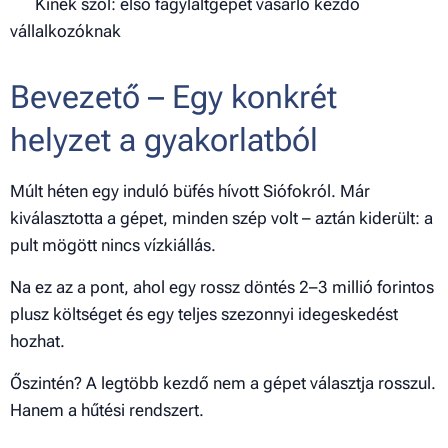
🎯 Kinek szól: első fagylaltgépet vásárló kezdő
vállalkozóknak
Bevezető – Egy konkrét
helyzet a gyakorlatból
Múlt héten egy induló büfés hívott Siófokról. Már
kiválasztotta a gépet, minden szép volt – aztán kiderült: a
pult mögött nincs vízkiállás.
Na ez az a pont, ahol egy rossz döntés 2–3 millió forintos
plusz költséget és egy teljes szezonnyi idegeskedést
hozhat.
Őszintén? A legtöbb kezdő nem a gépet választja rosszul.
Hanem a hűtési rendszert.